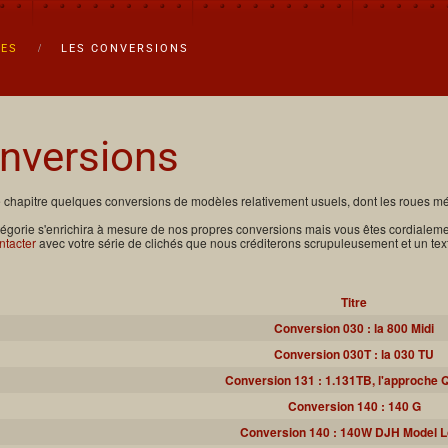
UES
LES CONVERSIONS
nversions
chapitre quelques conversions de modèles relativement usuels, dont les roues méri
tégorie s'enrichira à mesure de nos propres conversions mais vous êtes cordialem
ntacter
avec votre série de clichés que nous créditerons scrupuleusement et un tex
Titre
Conversion 030 : la 800 Midi
Conversion 030T : la 030 TU
Conversion 131 : 1.131TB, l'approche 
Conversion 140 : 140 G
Conversion 140 : 140W DJH Model 