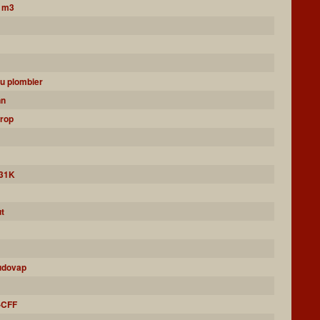
8 m3
du plombier
nn
urop
231K
ut
oudovap
B-CFF