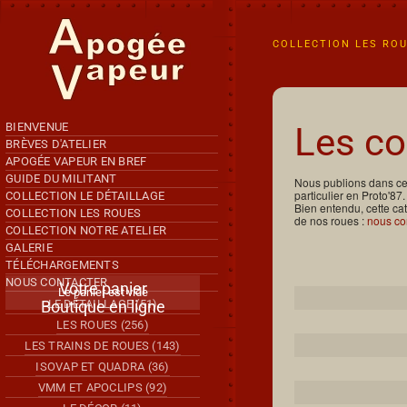
Accéder au contenu principal
COLLECTION LES RO
BIENVENUE
Les co
BRÈVES D'ATELIER
APOGÉE VAPEUR EN BREF
GUIDE DU MILITANT
Nous publions dans ce 
particulier en Proto'87.
COLLECTION LE DÉTAILLAGE
Bien entendu, cette ca
COLLECTION LES ROUES
de nos roues :
nous co
COLLECTION NOTRE ATELIER
GALERIE
TÉLÉCHARGEMENTS
NOUS CONTACTER
Votre panier
Articles
Le panier est vide
Boutique en ligne
LE DÉTAILLAGE (51)
LES ROUES (256)
LES TRAINS DE ROUES (143)
ISOVAP ET QUADRA (36)
VMM ET APOCLIPS (92)