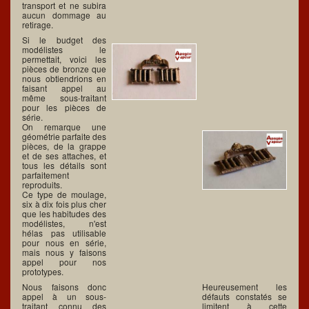
transport et ne subira
aucun dommage au
retirage.
Si le budget des
modélistes le
permettait, voici les
pièces de bronze que
nous obtiendrions en
faisant appel au
même sous-traitant
pour les pièces de
série.
On remarque une
géométrie parfaite des
pièces, de la grappe
et de ses attaches, et
tous les détails sont
parfaitement
reproduits.
Ce type de moulage,
six à dix fois plus cher
que les habitudes des
modélistes, n'est
hélas pas utilisable
pour nous en série,
mais nous y faisons
appel pour nos
prototypes.
Nous faisons donc
Heureusement les
appel à un sous-
défauts constatés se
traitant connu des
limitent à cette