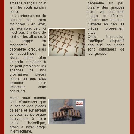
artisans français pour
géométrie un peu
tenir les coûts au plus
bizarre des grappes
serré.
qu'on voit sur cette
Les performances de
image - ce défaut se
celui-ci sont bien
limitant aux attaches
moindres - en effet,
n'affecte en rien les
par exemple, celui ci
pièces proprement
n'est pas à même de
dites.
réaliser les attaches à
Cette impression
la grappe en
"poétique" disparaît
respectant la
dès que les pièces
géométrie lorsqu'elles
sont détachées de
sont aussi fines.
leur grappe!
Nous allons bien
entendu remédier à
ce petit problème: les
attaches de nos
prochaines pièces
seront un peu plus
grandes pour
respecter cette
contrainte.
Mais nous somme
fiers d'annoncer que
la fidélité des pièces
de série et leur niveau
de détail sont presque
équivalents à notre
artiste helvétique,
grâce à notre tirage
intermédiaire.