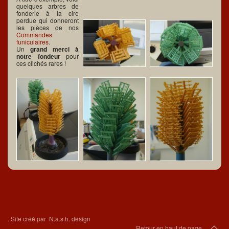
quelques arbres de
fonderie à la cire
perdue qui donneront
les pièces de nos
Commandes
funiculaires
.
Un
grand merci à
notre fondeur
pour
ces clichés rares !
.
Site créé par
N.a.s.h. design
Retour en haut de page