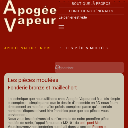
BOUTIQUE : À PROPOS
CONDITIONS GÉNÉRALES
Accéder au contenu principal
Le panier est vide
APOGÉE VAPEUR EN BREF
LES PIÈCES MOULÉES
Les pièces moulées
Fonderie bronze et maillechort
La technique que nous utilisons chez Apogée Vapeur est à la fois simple
et complexe - simple parce que le dessin d'ensemble en 3D nous fournit
directement un modèle-maître précis, complexe parce qu'un certain
nombre d'étapes doivent être franchies pour que ces pièces vous
parviennent.
Nous vous les décrivons ici sur l'exemple de notre première pièce
moulée de série, l'appui à rouleaux M2101 du
petit pont Midi
.
Vous trouverez nos fonderies au détail dans la section
Pièces et