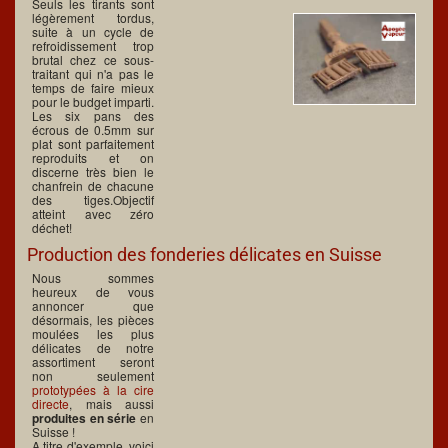
Seuls les tirants sont
légèrement tordus,
suite à un cycle de
refroidissement trop
brutal chez ce sous-
traitant qui n'a pas le
temps de faire mieux
pour le budget imparti.
Les six pans des
écrous de 0.5mm sur
plat sont parfaitement
reproduits et on
discerne très bien le
chanfrein de chacune
des tiges.Objectif
atteint avec zéro
déchet!
Production des fonderies délicates en Suisse
Nous sommes
heureux de vous
annoncer que
désormais, les pièces
moulées les plus
délicates de notre
assortiment seront
non seulement
prototypées à la cire
directe
, mais aussi
produites en série
en
Suisse !
A titre d'exemple, voici