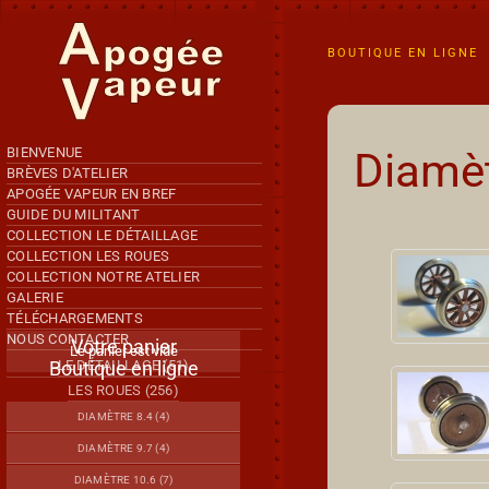
Accéder au contenu principal
BOUTIQUE EN LIGNE
BIENVENUE
Diamèt
BRÈVES D'ATELIER
APOGÉE VAPEUR EN BREF
GUIDE DU MILITANT
COLLECTION LE DÉTAILLAGE
COLLECTION LES ROUES
COLLECTION NOTRE ATELIER
GALERIE
TÉLÉCHARGEMENTS
NOUS CONTACTER
Votre panier
Le panier est vide
Boutique en ligne
LE DÉTAILLAGE (51)
LES ROUES (256)
DIAMÈTRE 8.4 (4)
DIAMÈTRE 9.7 (4)
DIAMÈTRE 10.6 (7)