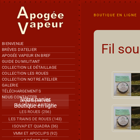
Accéder au contenu principal
BOUTIQUE EN LIGNE
BIENVENUE
Fil so
BRÈVES D'ATELIER
APOGÉE VAPEUR EN BREF
GUIDE DU MILITANT
COLLECTION LE DÉTAILLAGE
COLLECTION LES ROUES
COLLECTION NOTRE ATELIER
GALERIE
TÉLÉCHARGEMENTS
NOUS CONTACTER
Votre panier
Le panier est vide
Boutique en ligne
LE DÉTAILLAGE (51)
LES ROUES (256)
LES TRAINS DE ROUES (143)
ISOVAP ET QUADRA (36)
VMM ET APOCLIPS (92)