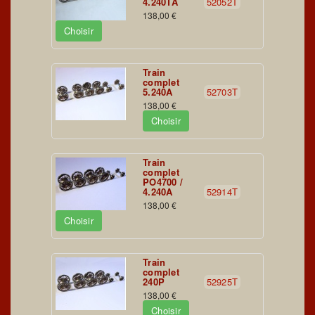
4.240TA
52052T
138,00 €
Choisir
Train
complet
5.240A
52703T
138,00 €
Choisir
Train
complet
PO4700 /
4.240A
52914T
138,00 €
Choisir
Train
complet
240P
52925T
138,00 €
Choisir