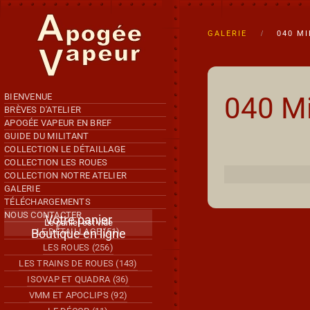
Accéder au contenu principal
GALERIE
040 MI
BIENVENUE
040 Mi
BRÈVES D'ATELIER
APOGÉE VAPEUR EN BREF
GUIDE DU MILITANT
COLLECTION LE DÉTAILLAGE
COLLECTION LES ROUES
Articles
COLLECTION NOTRE ATELIER
GALERIE
TÉLÉCHARGEMENTS
NOUS CONTACTER
Votre panier
Le panier est vide
Boutique en ligne
LE DÉTAILLAGE (51)
LES ROUES (256)
LES TRAINS DE ROUES (143)
ISOVAP ET QUADRA (36)
VMM ET APOCLIPS (92)