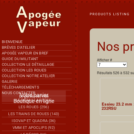
Accéder au contenu principal
PRODUCTS LISTING
Nos pr
BIENVENUE
BRÈVES D'ATELIER
APOGÉE VAPEUR EN BREF
GUIDE DU MILITANT
Afficher #
COLLECTION LE DÉTAILLAGE
COLLECTION LES ROUES
Résultats 526 à 532 s
COLLECTION NOTRE ATELIER
GALERIE
TÉLÉCHARGEMENTS
NOUS CONTACTER
Votre panier
Le panier est vide
Boutique en ligne
LE DÉTAILLAGE (51)
Essieu 23.2 mm 
LES ROUES (256)
232RSU
LES TRAINS DE ROUES (143)
ISOVAP ET QUADRA (36)
VMM ET APOCLIPS (92)