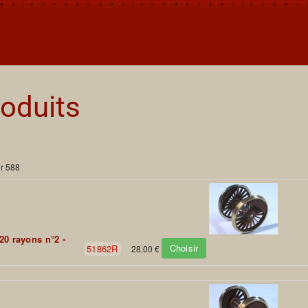
oduits
ur 588
20 rayons n°2 -
Choisir
51862R
28,00 €