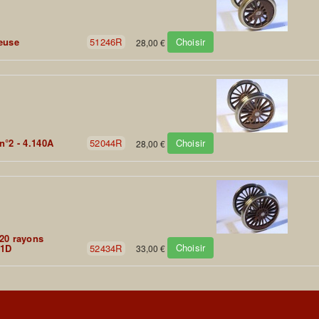
Choisir
euse
51246R
28,00 €
Choisir
n°2 - 4.140A
52044R
28,00 €
20 rayons
Choisir
31D
52434R
33,00 €