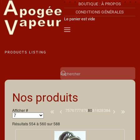
BOUTIQUE : À PROPOS
CONDITIONS GÉNÉRALES
Accéder au contenu principal
Le panier est vide
PRODUCTS LISTING
Nos produits
75
76
77
78
79
81
82
83
84
Afficher #
80
Résultats 554 à 560 sur 588