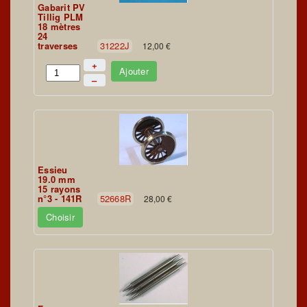
Gabarit PV
Tillig PLM
18 mètres
24
traverses
31222J
12,00 €
+
Ajouter
–
Essieu
19.0 mm
15 rayons
n°3 - 141R
52668R
28,00 €
Choisir