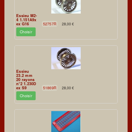
Essieu M2-
4 1.151A9x
ex G16
52757R
28,00 €
Choisir
Essieu
23.2 mm
20 rayons
n°2 1.230D
ex S9
51869R
28,00 €
Choisir