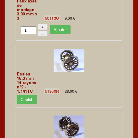
Faux axes
de
montage
3.00 mm x
3
50113U
9,00 €
+
Ajouter
–
Essieu
16.3 mm
14 rayons
n°2 -
1.141TC
51960R
28,00 €
Choisir