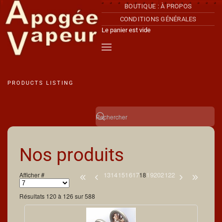
BOUTIQUE : À PROPOS
CONDITIONS GÉNÉRALES
Accéder au contenu principal
Le panier est vide
PRODUCTS LISTING
Nos produits
13
14
15
16
17
19
20
21
22
Afficher #
18
Résultats 120 à 126 sur 588