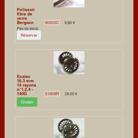
Polissoir
fibre de
verre
Bergeon
90330C
8,80 €
Pas de stock
Réserver
Essieu
16.3 mm
14 rayons
n°1,2,4 -
140G
51908R
28,00 €
Choisir