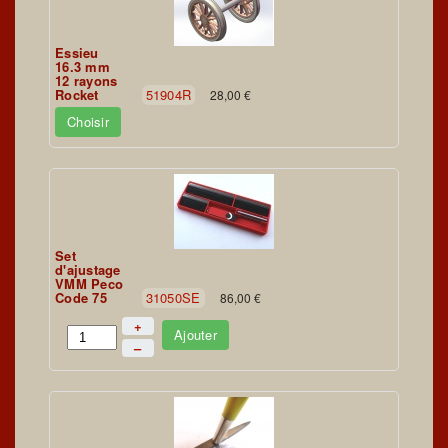
Essieu
16.3 mm
12 rayons
Rocket
51904R
28,00 €
Choisir
Set
d'ajustage
VMM Peco
Code 75
31050SE
86,00 €
+
Ajouter
–