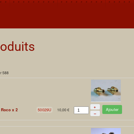
oduits
ur 588
+
Ajouter
 Roco x 2
50029U
10,00 €
–