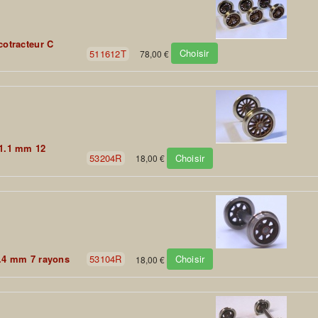
cotracteur C
Choisir
511612T
78,00 €
11.1 mm 12
Choisir
53204R
18,00 €
Choisir
8.4 mm 7 rayons
53104R
18,00 €