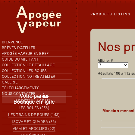
Accéder au contenu principal
PRODUCTS LISTING
Nos pr
BIENVENUE
BRÈVES D'ATELIER
APOGÉE VAPEUR EN BREF
GUIDE DU MILITANT
Afficher #
COLLECTION LE DÉTAILLAGE
COLLECTION LES ROUES
Résultats 106 à 112 s
COLLECTION NOTRE ATELIER
GALERIE
TÉLÉCHARGEMENTS
NOUS CONTACTER
Votre panier
Le panier est vide
Boutique en ligne
LE DÉTAILLAGE (51)
LES ROUES (256)
Maneton menant
LES TRAINS DE ROUES (143)
ISOVAP ET QUADRA (36)
VMM ET APOCLIPS (92)