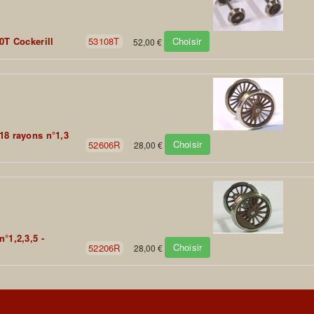
Choisir
0T Cockerill
53108T
52,00 €
18 rayons n°1,3
Choisir
52606R
28,00 €
°1,2,3,5 -
Choisir
52206R
28,00 €