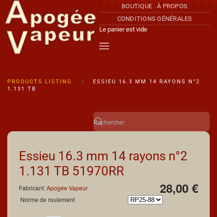
BOUTIQUE : À PROPOS
CONDITIONS GÉNÉRALES
Accéder au contenu principal
Le panier est vide
PRODUCTS LISTING
ESSIEU 16.3 MM 14 RAYONS N°2
1.131 TB
Essieu 16.3 mm 14 rayons n°2
1.131 TB
51970RR
28,00 €
Fabricant:
Apogée Vapeur
Norme de roulement