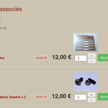
 associés
ur 13
12,00 €
+
Ajout
dra
50037G
–
12,00 €
+
Ajout
ables Quadra x 2
50071S
–