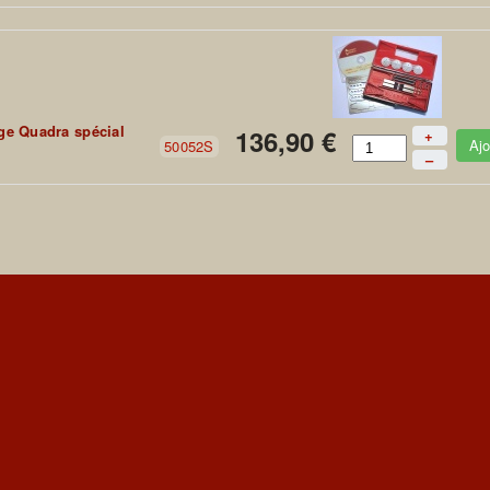
age Quadra spécial
136,90 €
+
Ajo
50052S
–