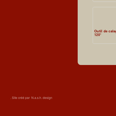
Outil de cal
120°
.
Site créé par
N.a.s.h. design