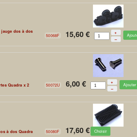
 jauge dos à dos
15,60 €
+
Ajout
50068F
–
6,00 €
+
Ajouter
tes Quadra x 2
50072U
–
17,60 €
Choisir
dos à dos Quadra
50080F