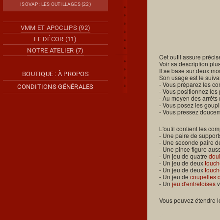
ISOVAP : LES OUTILLAGES (22)
VMM ET APOCLIPS (92)
LE DÉCOR (11)
NOTRE ATELIER (7)
Cet outil assure préci
Voir sa description pl
Il se base sur deux mor
BOUTIQUE : À PROPOS
Son usage est le suivan
- Vous préparez les com
CONDITIONS GÉNÉRALES
- Vous positionnez les 
- Au moyen des arrêts 
- Vous posez les goupi
- Vous pressez douceme
L'outil contient les co
- Une paire de support
- Une seconde paire de
- Une pince figure auss
- Un jeu de quatre
doui
- Un jeu de deux
touch
- Un jeu de deux
touch
- Un jeu de
coupelles 
- Un
jeu d'entretoises
v
Vous pouvez étendre le