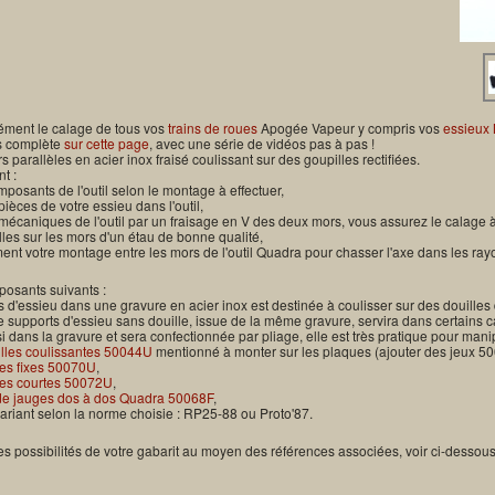
sément le calage de tous vos
trains de roues
Apogée Vapeur y compris vos
essieux
us complète
sur cette page
, avec une série de vidéos pas à pas !
s parallèles en acier inox fraisé coulissant sur des goupilles rectifiées.
t :
posants de l'outil selon le montage à effectuer,
pièces de votre essieu dans l'outil,
mécaniques de l'outil par un fraisage en V des deux mors, vous assurez le calage à
lles sur les mors d'un étau de bonne qualité,
nt votre montage entre les mors de l'outil Quadra pour chasser l'axe dans les ra
mposants suivants :
s d'essieu dans une gravure en acier inox est destinée à coulisser sur des douilles
 supports d'essieu sans douille, issue de la même gravure, servira dans certains ca
i dans la gravure et sera confectionnée par pliage, elle est très pratique pour man
lles coulissantes 50044U
mentionné à monter sur les plaques (ajouter des jeux 5
es fixes 50070U
,
es courtes 50072U
,
de jauges dos à dos Quadra 50068F
,
ariant selon la norme choisie : RP25-88 ou Proto'87.
s possibilités de votre gabarit au moyen des références associées, voir ci-dessous