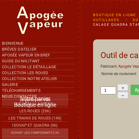
Accéder au contenu principal
BOUTIQUE EN LIGNE
OUTILLAGES
DO
CALAGE QUADRA STA
BIENVENUE
BRÈVES D'ATELIER
Outil de c
APOGÉE VAPEUR EN BREF
GUIDE DU MILITANT
Fabricant:
Apogée Vap
COLLECTION LE DÉTAILLAGE
COLLECTION LES ROUES
Norme de roulement
COLLECTION NOTRE ATELIER
GALERIE
+
Aj
TÉLÉCHARGEMENTS
–
NOUS CONTACTER
Votre panier
Le panier est vide
Boutique en ligne
LE DÉTAILLAGE (51)
LES ROUES (256)
LES TRAINS DE ROUES (143)
ISOVAP ET QUADRA (36)
ISOVAP : LES COMPOSANTS (14)