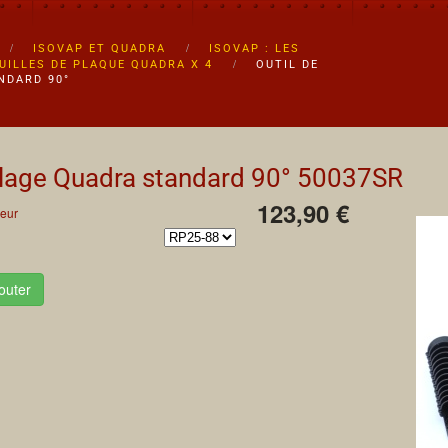
ISOVAP ET QUADRA
ISOVAP : LES
UILLES DE PLAQUE QUADRA X 4
OUTIL DE
NDARD 90°
alage Quadra standard 90°
50037SR
123,90 €
eur
outer