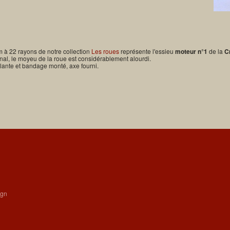
 à 22 rayons de notre collection
Les roues
représente l'essieu
moteur n°1
de la
C
nal, le moyeu de la roue est considérablement alourdi.
ante et bandage monté, axe fourni.
ign