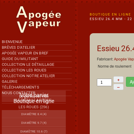
Accéder au contenu principal
BOUTIQUE EN LIGNE
ESSIEU 26.4 MM - 2
BIENVENUE
Essieu 26.
BRÈVES D'ATELIER
APOGÉE VAPEUR EN BREF
Fabricant:
Apogée Vap
GUIDE DU MILITANT
COLLECTION LE DÉTAILLAGE
Norme de roulement
COLLECTION LES ROUES
COLLECTION NOTRE ATELIER
+
Aj
GALERIE
–
TÉLÉCHARGEMENTS
NOUS CONTACTER
Votre panier
Le panier est vide
Boutique en ligne
LE DÉTAILLAGE (51)
LES ROUES (256)
DIAMÈTRE 8.4 (4)
DIAMÈTRE 9.7 (4)
DIAMÈTRE 10.6 (7)