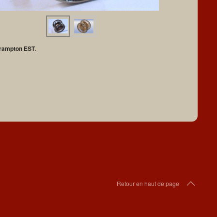
rampton EST
.
Retour en haut de page