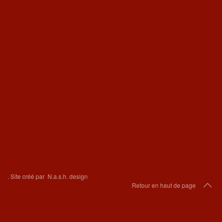
.
Site créé par
N.a.s.h. design
Retour en haut de page