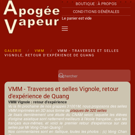
BOUTIQUE : À PROPOS
CONDITIONS GÉNÉRALES
Accéder au contenu principal
Le panier est vide
GALERIE
VMM
VMM - TRAVERSES ET SELLES
VIGNOLE, RETOUR D'EXPÉRIENCE DE QUANG
VMM - Traverses et selles Vignole, retour
d'expérience de Quang
VMM Vignole : retour d'expérience
Vu la fin prochaine de nos grappes 31001M, nous proposons des selles
VMM imprimées en 3D sous forme de
plaques de 320 selles
.
Je lisais dernièrement une étude du CNAM selon laquelle les élèves
d'origine asiatique sont nettement meilleurs à l'école française... que les
français eux-mêmes, et voici le premier retour d'expérience sur ces
selles par Mr Vong Chan Quang !
Nos commentaires sont en itallique, toutes les photos : (c) Vong Chan