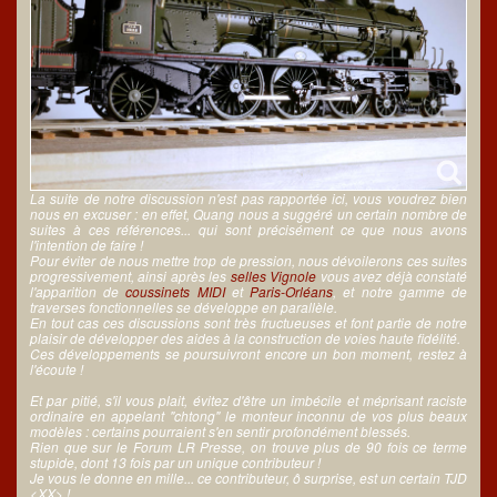
La suite de notre discussion n'est pas rapportée ici, vous voudrez bien
nous en excuser : en effet, Quang nous a suggéré un certain nombre de
suites à ces références... qui sont précisément ce que nous avons
l'intention de faire !
Pour éviter de nous mettre trop de pression, nous dévoilerons ces suites
progressivement, ainsi après les
selles Vignole
vous avez déjà constaté
l'apparition de
coussinets MIDI
et
Paris-Orléans
, et notre gamme de
traverses fonctionnelles se développe en parallèle.
En tout cas ces discussions sont très fructueuses et font partie de notre
plaisir de développer des aides à la construction de voies haute fidélité.
Ces développements se poursuivront encore un bon moment, restez à
l'écoute !
Et par pitié, s'il vous plait, évitez d'être un imbécile et méprisant raciste
ordinaire en appelant "chtong" le monteur inconnu de vos plus beaux
modèles : certains pourraient s'en sentir profondément blessés.
Rien que sur le Forum LR Presse, on trouve plus de 90 fois ce terme
stupide, dont 13 fois par un unique contributeur !
Je vous le donne en mille... ce contributeur, ô surprise, est un certain TJD
<XX> !