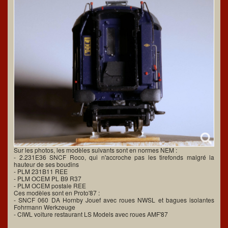
Sur les photos, les modèles suivants sont en normes NEM :
- 2.231E36 SNCF Roco, qui n'accroche pas les tirefonds malgré la
hauteur de ses boudins
- PLM 231B11 REE
- PLM OCEM PL B9 R37
- PLM OCEM postale REE
Ces modèles sont en Proto'87 :
- SNCF 060 DA Hornby Jouef avec roues NWSL et bagues isolantes
Fohrmann Werkzeuge
- CIWL voiture restaurant LS Models avec roues AMF'87