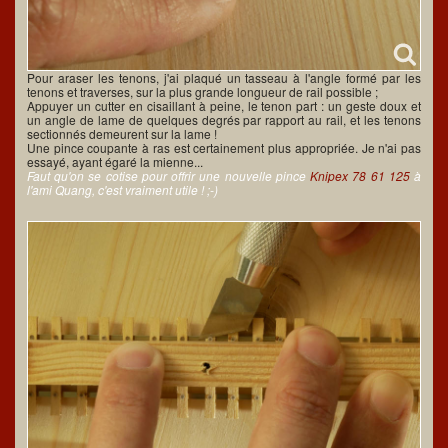
Pour araser les tenons, j'ai plaqué un tasseau à l'angle formé par les
tenons et traverses, sur la plus grande longueur de rail possible ;
Appuyer un cutter en cisaillant à peine, le tenon part : un geste doux et
un angle de lame de quelques degrés par rapport au rail, et les tenons
sectionnés demeurent sur la lame !
Une pince coupante à ras est certainement plus appropriée. Je n'ai pas
essayé, ayant égaré la mienne...
Faut qu'on se cotise pour offrir une nouvelle pince
Knipex 78 61 125
à
l'ami Quang, c'est vraiment utile ! ;-)