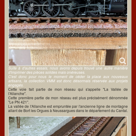
Suite à d'autres essais, nous avons depuis trouvé une autre manière
d'imprimer des pièces solides mais onéreuses.
C'est donc pour nous le moment de céder la place aux nouveaux
artisans, la collection VMM est donc désormais réservée aux projets
engagés.
Cette voie fait partie de mon réseau qui s'appelle "La Vallée de
l'Allanche".
Cette première partie de mon réseau est plus précisément dénommée
"Le PN 421".
La vallée de l'Allanche est empruntée par l'ancienne ligne de montagne
allant de Bort les Orgues à Neussargues dans le département du Cantal.