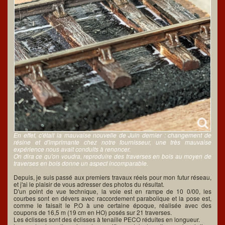
En effet, c'était la mauvaise nouvelle de Juin dernier : changement de
résine et d'imprimante chez notre fournisseur, une très mauvaise
expérience nous avait conduits à renoncer.
On dira ce qu'on voudra, reproduire des traverses en bois au moyen de
traverses en bois donne un aspect incomparable.
Depuis, je suis passé aux premiers travaux réels pour mon futur réseau,
et j'ai le plaisir de vous adresser des photos du résultat.
D'un point de vue technique, la voie est en rampe de 10 0/00, les
courbes sont en dévers avec raccordement parabolique et la pose est,
comme le faisait le P.O à une certaine époque, réalisée avec des
coupons de 16,5 m (19 cm en HO) posés sur 21 traverses.
Les éclisses sont des éclisses à tenaille PECO réduites en longueur.