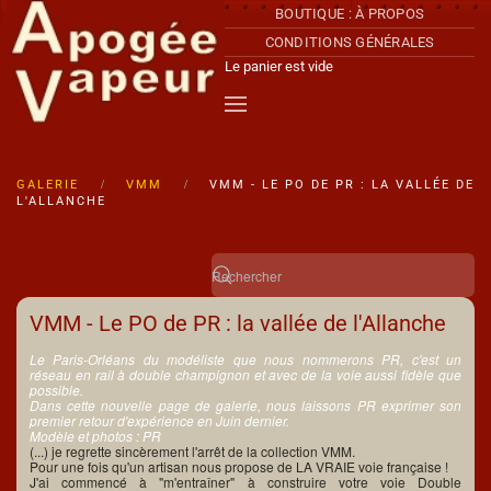
BOUTIQUE : À PROPOS
CONDITIONS GÉNÉRALES
Accéder au contenu principal
Le panier est vide
GALERIE
VMM
VMM - LE PO DE PR : LA VALLÉE DE
L'ALLANCHE
VMM - Le PO de PR : la vallée de l'Allanche
Le Paris-Orléans du modéliste que nous nommerons PR, c'est un
réseau en rail à double champignon et avec de la voie aussi fidèle que
possible.
Dans cette nouvelle page de galerie, nous laissons PR exprimer son
premier
retour d'expérience en Juin dernier.
Modèle et photos : PR
(...) je regrette sincèrement l'arrêt de la collection VMM.
Pour une fois qu'un artisan nous propose de LA VRAIE voie française !
J'ai commencé à "m'entraîner" à construire votre voie Double