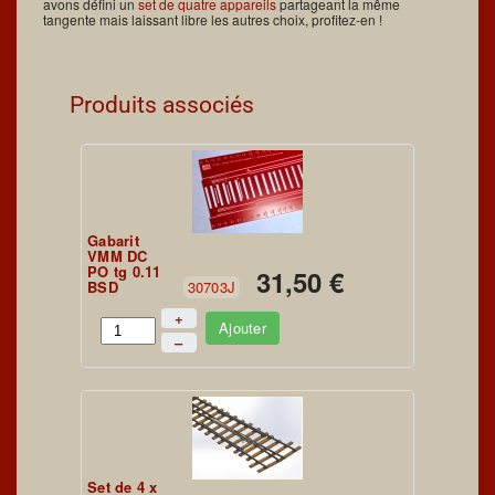
avons défini un
set de quatre appareils
partageant la même
tangente mais laissant libre les autres choix, profitez-en !
Produits associés
Gabarit
VMM DC
PO tg 0.11
31,50 €
BSD
30703J
+
Ajouter
–
Set de 4 x