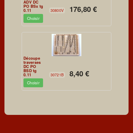
ADV DC
PO BSx tg
176,80 €
0.11
30800V
Choisir
Découpe
traverses
DC PO
BSD tg
8,40 €
0.11
30721B
Choisir