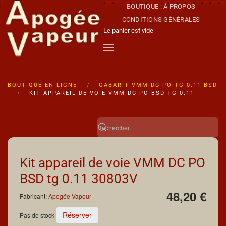
BOUTIQUE : À PROPOS
CONDITIONS GÉNÉRALES
Accéder au contenu principal
Le panier est vide
BOUTIQUE EN LIGNE
GABARIT VMM DC PO TG 0.11 BSD
KIT APPAREIL DE VOIE VMM DC PO BSD TG 0.11
Kit appareil de voie VMM DC PO
BSD tg 0.11
30803V
48,20 €
Fabricant:
Apogée Vapeur
Réserver
Pas de stock