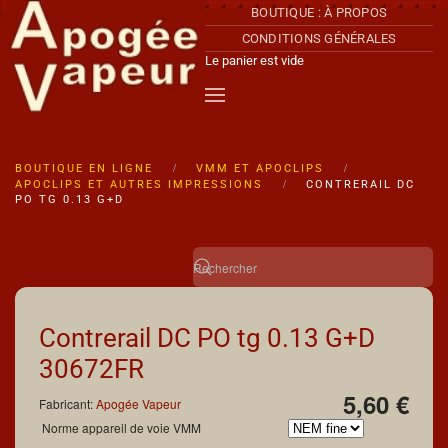
BOUTIQUE : À PROPOS
CONDITIONS GÉNÉRALES
Accéder au contenu principal
Le panier est vide
BOUTIQUE EN LIGNE
VMM ET APOCLIPS
APOCLIPS ET AUTRES IMPRESSIONS
CONTRERAIL DC
PO TG 0.13 G+D
Contrerail DC PO tg 0.13 G+D
30672FR
5,60 €
Fabricant:
Apogée Vapeur
Norme appareil de voie VMM