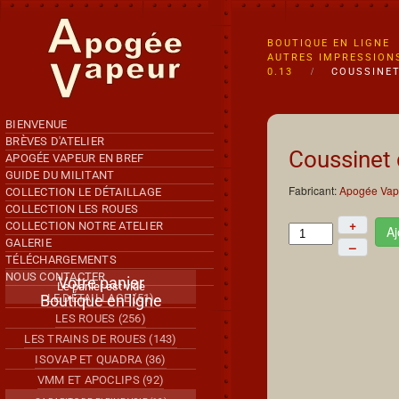
Accéder au contenu principal
BOUTIQUE EN LIGNE
AUTRES IMPRESSION
0.13
COUSSINET
BIENVENUE
BRÈVES D'ATELIER
Coussinet 
APOGÉE VAPEUR EN BREF
GUIDE DU MILITANT
Fabricant:
Apogée Vap
COLLECTION LE DÉTAILLAGE
COLLECTION LES ROUES
+
COLLECTION NOTRE ATELIER
Aj
GALERIE
–
TÉLÉCHARGEMENTS
NOUS CONTACTER
Votre panier
Le panier est vide
Boutique en ligne
LE DÉTAILLAGE (51)
LES ROUES (256)
LES TRAINS DE ROUES (143)
ISOVAP ET QUADRA (36)
VMM ET APOCLIPS (92)