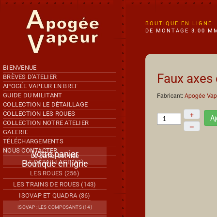
Accéder au contenu principal
BOUTIQUE EN LIGNE
DE MONTAGE 3.00 MM
BIENVENUE
Faux axes
BRÈVES D'ATELIER
APOGÉE VAPEUR EN BREF
Fabricant:
Apogée Vap
GUIDE DU MILITANT
COLLECTION LE DÉTAILLAGE
+
COLLECTION LES ROUES
Aj
COLLECTION NOTRE ATELIER
–
GALERIE
TÉLÉCHARGEMENTS
NOUS CONTACTER
Votre panier
Le panier est vide
Boutique en ligne
LE DÉTAILLAGE (51)
LES ROUES (256)
LES TRAINS DE ROUES (143)
ISOVAP ET QUADRA (36)
ISOVAP : LES COMPOSANTS (14)